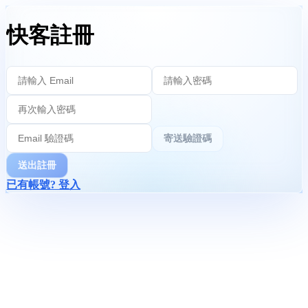
快客註冊
寄送驗證碼
送出註冊
已有帳號? 登入